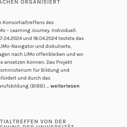
ACHEN ORGANISIERT
 Konsortialtreffens des
o – Learning Journey. Individuell.
17.04.2024 und 18.04.2024 testete das
LIMo-Navigator und diskutierte,
agen nach LIMo offenbleiben und wo
e ansetzen können. Das Projekt
sministerium für Bildung und
fördert und durch das
9
erufsbildung (BIBB) …
weiterlesen
.
L
I
M
RTIALTREFFEN VON DER
o