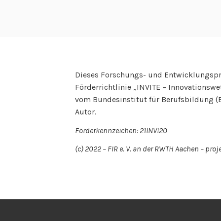
e
n
v
o
n
F
Dieses Forschungs- und Entwicklungspr
Förderrichtlinie „INVITE – Innovationsw
I
vom Bundesinstitut für Berufsbildung (BI
R
Autor.
e
.
Förderkennzeichen: 21INVI20
V
(c) 2022 – FIR e. V. an der RWTH Aachen – proj
.
a
n
d
e