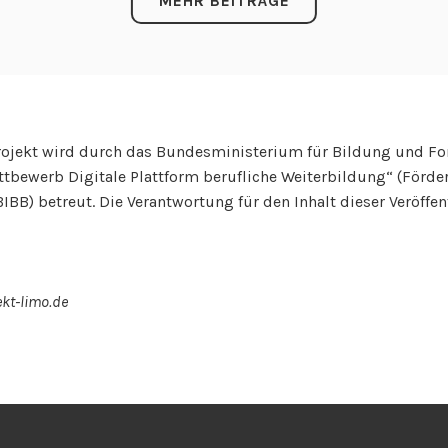
o
MEHR BEITRÄGE
o
K
l
o
c
n
h
s
e
o
ojekt wird durch das Bundesministerium für Bildung und F
c
r
ettbewerb Digitale Plattform berufliche Weiterbildung“ (Förde
k
t
BB) betreut. Die Verantwortung für den Inhalt dieser Veröffen
2
i
.
a
0
l
ekt-limo.de
t
r
e
f
f