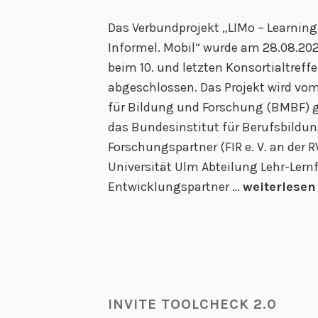
Das Verbundprojekt „LIMo – Learning 
Informel. Mobil“ wurde am 28.08.20
beim 10. und letzten Konsortialtreffe
abgeschlossen. Das Projekt wird v
für Bildung und Forschung (BMBF) g
das Bundesinstitut für Berufsbildung
Forschungspartner (FIR e. V. an der
Universität Ulm Abteilung Lehr-Lern
1
Entwicklungspartner …
weiterlesen
0
.
L
I
M
INVITE TOOLCHECK 2.0
o