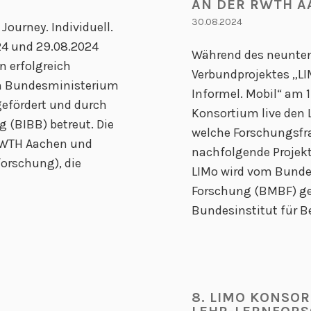
AN DER RWTH A
30.08.2024
Journey. Individuell.
24 und 29.08.2024
Während des neunten
n erfolgreich
Verbundprojektes „LIM
om Bundesministerium
Informel. Mobil“ am 
efördert und durch
Konsortium live den 
 (BIBB) betreut. Die
welche Forschungsfr
 RWTH Aachen und
nachfolgende Projekt
forschung), die
LIMo wird vom Bunde
Forschung (BMBF) ge
Bundesinstitut für B
8. LIMO KONSO