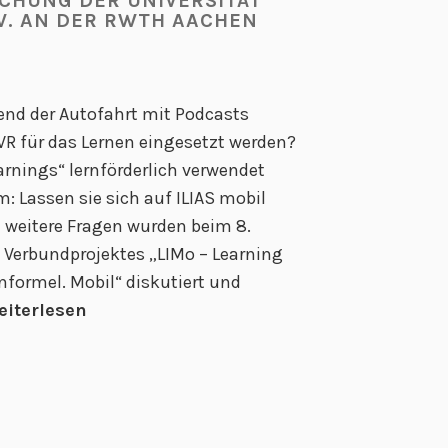
CHUNG DER UNIVERSITÄT
 V. AN DER RWTH AACHEN
K
o
n
s
nd der Autofahrt mit Podcasts
o
VR für das Lernen eingesetzt werden?
r
rnings“ lernförderlich verwendet
t
: Lassen sie sich auf ILIAS mobil
i
d weitere Fragen wurden beim 8.
a
s Verbundprojektes „LIMo – Learning
l
Informel. Mobil“ diskutiert und
t
eiterlesen
r
e
f
f
e