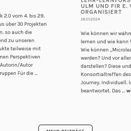
LEHR-LERNFORS
ULM UND FIR E.
ORGANISIERT
 2.0 vom 4. bis 29.
26.01.2024
s über 30 Projekten
n. so auch die
Wie können wir währe
end zu unseren
lernen und wie kann 
ukte teilweise mit
Wie können „Microlea
nen Perspektiven
werden? Und vor allem
 Autorin/Autor
darstellen? Diese un
I
ruppen Für die …
Konsortialtreffen de
N
Journey. Individuell. 
V
8
beantwortet. Das …
w
I
.
T
L
E
I
T
M
o