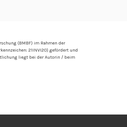
n
v
o
n
M
orschung (BMBF) im Rahmen der
T
rkennzeichen: 21INVI20) gefördert und
M
tlichung liegt bei der Autorin / beim
.
G
e
s
e
l
l
s
c