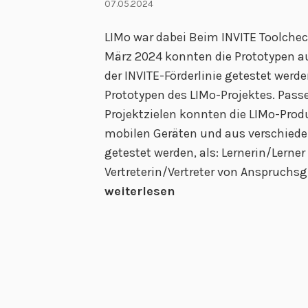
07.05.2024
-
K
LIMo war dabei Beim INVITE Toolcheck
o
März 2024 konnten die Prototypen au
n
der INVITE-Förderlinie getestet werde
s
Prototypen des LIMo-Projektes. Pass
o
Projektzielen konnten die LIMo-Prod
r
mobilen Geräten und aus verschiede
t
getestet werden, als: Lernerin/Lerner
i
Vertreterin/Vertreter von Anspruchsg
a
weiterlesen
l
t
r
e
f
f