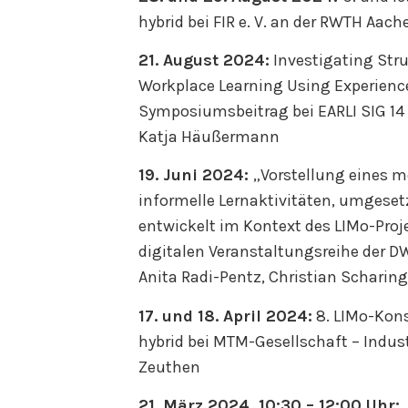
hybrid bei FIR e. V. an der RWTH Aach
21. August 2024:
Investigating Stru
Workplace Learning Using Experien
Symposiumsbeitrag bei EARLI SIG 14 
Katja Häußermann
19. Juni 2024:
„Vorstellung eines m
informelle Lernaktivitäten, umgesetz
entwickelt im Kontext des LIMo-Proje
digitalen Veranstaltungsreihe de
Anita Radi-Pentz, Christian Scharing
17. und 18. April 2024:
8. LIMo-Kons
hybrid bei MTM-Gesellschaft – Indu
Zeuthen
21. März 2024, 10:30 – 12:00 Uhr:
„