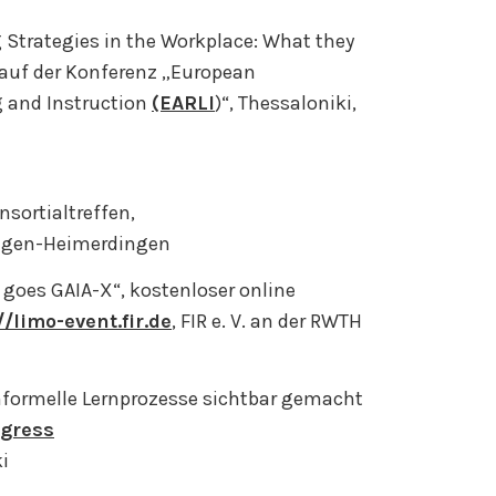
 Strategies in the Workplace: What they
g auf der Konferenz „European
g and Instruction
(EARLI
)“, Thessaloniki,
nsortialtreffen,
ingen-Heimerdingen
 goes GAIA-X“, kostenloser online
//limo-event.fir.de
, FIR e. V. an der RWTH
formelle Lernprozesse sichtbar gemacht
gress
i