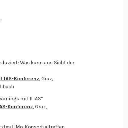
:
reduziert: Was kann aus Sicht der
 ILIAS-Konferenz
, Graz,
ollbach
arnings mit ILIAS“
IAS-Konferenz
, Graz,
etztes LIMo-Konsortialtreffen