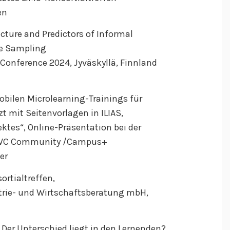
en
cture and Predictors of Informal
ce Sampling
Conference 2024, Jyväskyllä, Finnland
obilen Microlearning-Trainings für
t mit Seitenvorlagen in ILIAS,
ktes“, Online-Präsentation bei der
r DWC Community /Campus+
er
ortialtreffen,
strie- und Wirtschaftsberatung mbH,
Der Unterschied liegt in den Lernenden?